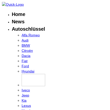
Home
News
Autoschlüssel
Alfa Romeo
Audi
BMW
Citroën
Dacia
Fiat
Ford
Hyundai
Iveco
Jeep
Kia
Lexus