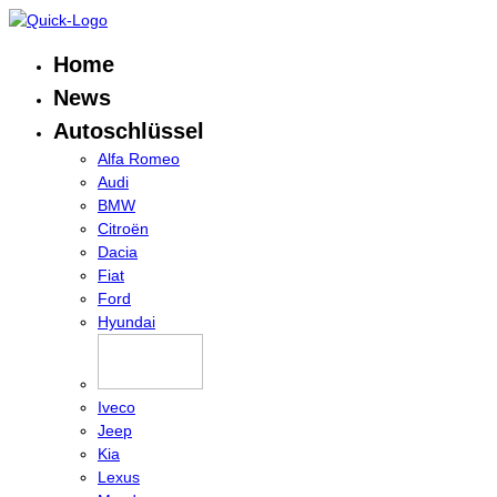
Home
News
Autoschlüssel
Alfa Romeo
Audi
BMW
Citroën
Dacia
Fiat
Ford
Hyundai
Iveco
Jeep
Kia
Lexus