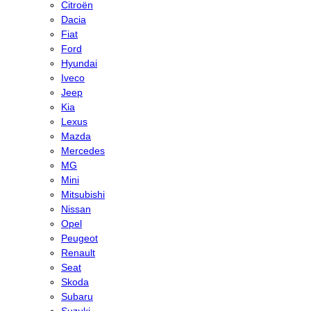
Citroën
Dacia
Fiat
Ford
Hyundai
Iveco
Jeep
Kia
Lexus
Mazda
Mercedes
MG
Mini
Mitsubishi
Nissan
Opel
Peugeot
Renault
Seat
Skoda
Subaru