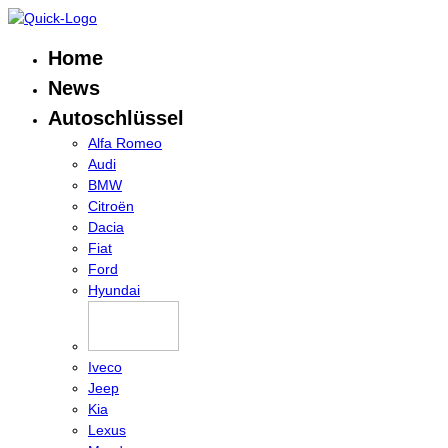
Home
News
Autoschlüssel
Alfa Romeo
Audi
BMW
Citroën
Dacia
Fiat
Ford
Hyundai
Iveco
Jeep
Kia
Lexus