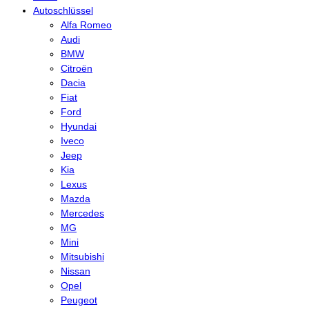
Autoschlüssel
Alfa Romeo
Audi
BMW
Citroën
Dacia
Fiat
Ford
Hyundai
Iveco
Jeep
Kia
Lexus
Mazda
Mercedes
MG
Mini
Mitsubishi
Nissan
Opel
Peugeot