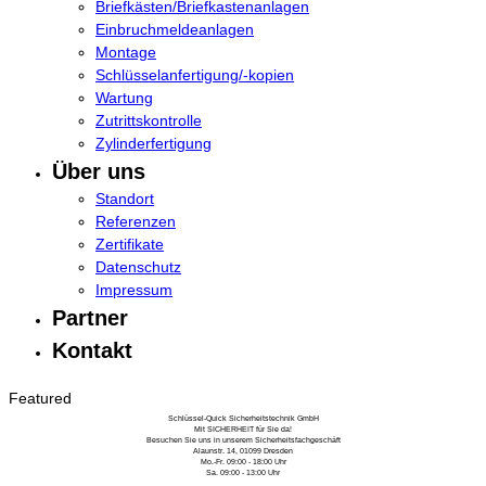
Briefkästen/Briefkastenanlagen
Einbruchmeldeanlagen
Montage
Schlüsselanfertigung/-kopien
Wartung
Zutrittskontrolle
Zylinderfertigung
Über uns
Standort
Referenzen
Zertifikate
Datenschutz
Impressum
Partner
Kontakt
Featured
Schlüssel-Quick Sicherheitstechnik GmbH
Mit SICHERHEIT für Sie da!
Besuchen Sie uns in unserem Sicherheitsfachgeschäft
Alaunstr. 14, 01099 Dresden
Mo.-Fr. 09:00 - 18:00 Uhr
Sa. 09:00 - 13:00 Uhr