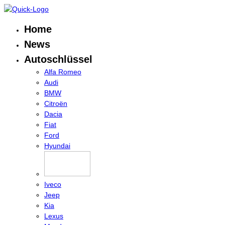
Home
News
Autoschlüssel
Alfa Romeo
Audi
BMW
Citroën
Dacia
Fiat
Ford
Hyundai
Iveco
Jeep
Kia
Lexus