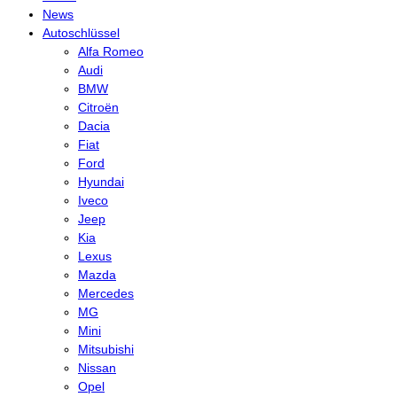
News
Autoschlüssel
Alfa Romeo
Audi
BMW
Citroën
Dacia
Fiat
Ford
Hyundai
Iveco
Jeep
Kia
Lexus
Mazda
Mercedes
MG
Mini
Mitsubishi
Nissan
Opel