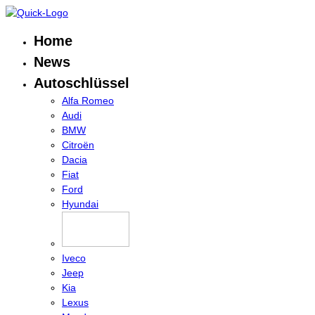
Home
News
Autoschlüssel
Alfa Romeo
Audi
BMW
Citroën
Dacia
Fiat
Ford
Hyundai
Iveco
Jeep
Kia
Lexus