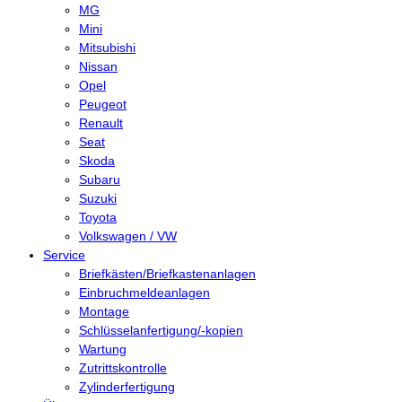
MG
Mini
Mitsubishi
Nissan
Opel
Peugeot
Renault
Seat
Skoda
Subaru
Suzuki
Toyota
Volkswagen / VW
Service
Briefkästen/Briefkastenanlagen
Einbruchmeldeanlagen
Montage
Schlüsselanfertigung/-kopien
Wartung
Zutrittskontrolle
Zylinderfertigung