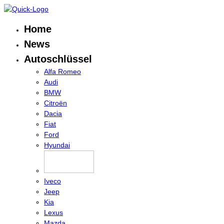
Home
News
Autoschlüssel
Alfa Romeo
Audi
BMW
Citroën
Dacia
Fiat
Ford
Hyundai
Iveco
Jeep
Kia
Lexus
Mazda