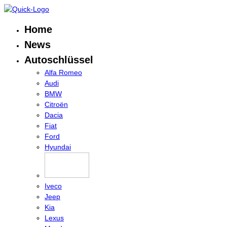
Home
News
Autoschlüssel
Alfa Romeo
Audi
BMW
Citroën
Dacia
Fiat
Ford
Hyundai
Iveco
Jeep
Kia
Lexus