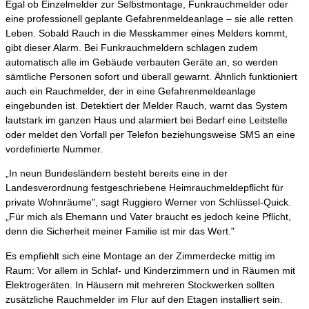
Egal ob Einzelmelder zur Selbstmontage, Funkrauchmelder oder
eine professionell geplante Gefahrenmeldeanlage – sie alle retten
Leben. Sobald Rauch in die Messkammer eines Melders kommt,
gibt dieser Alarm. Bei Funkrauchmeldern schlagen zudem
automatisch alle im Gebäude verbauten Geräte an, so werden
sämtliche Personen sofort und überall gewarnt. Ähnlich funktioniert
auch ein Rauchmelder, der in eine Gefahrenmeldeanlage
eingebunden ist. Detektiert der Melder Rauch, warnt das System
lautstark im ganzen Haus und alarmiert bei Bedarf eine Leitstelle
oder meldet den Vorfall per Telefon beziehungsweise SMS an eine
vordefinierte Nummer.
„In neun Bundesländern besteht bereits eine in der
Landesverordnung festgeschriebene Heimrauchmeldepflicht für
private Wohnräume", sagt Ruggiero Werner von Schlüssel-Quick.
„Für mich als Ehemann und Vater braucht es jedoch keine Pflicht,
denn die Sicherheit meiner Familie ist mir das Wert."
Es empfiehlt sich eine Montage an der Zimmerdecke mittig im
Raum: Vor allem in Schlaf- und Kinderzimmern und in Räumen mit
Elektrogeräten. In Häusern mit mehreren Stockwerken sollten
zusätzliche Rauchmelder im Flur auf den Etagen installiert sein.