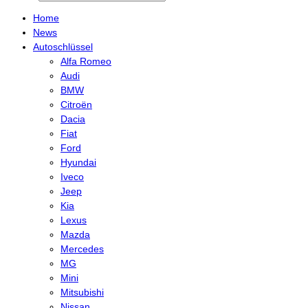
Home
News
Autoschlüssel
Alfa Romeo
Audi
BMW
Citroën
Dacia
Fiat
Ford
Hyundai
Iveco
Jeep
Kia
Lexus
Mazda
Mercedes
MG
Mini
Mitsubishi
Nissan