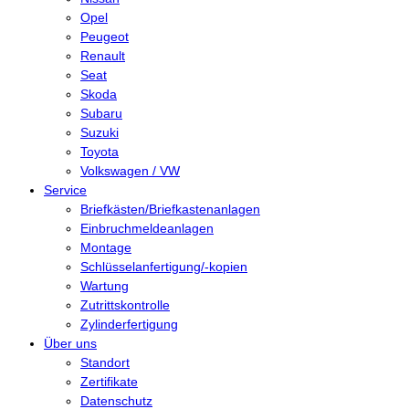
Opel
Peugeot
Renault
Seat
Skoda
Subaru
Suzuki
Toyota
Volkswagen / VW
Service
Briefkästen/Briefkastenanlagen
Einbruchmeldeanlagen
Montage
Schlüsselanfertigung/-kopien
Wartung
Zutrittskontrolle
Zylinderfertigung
Über uns
Standort
Zertifikate
Datenschutz